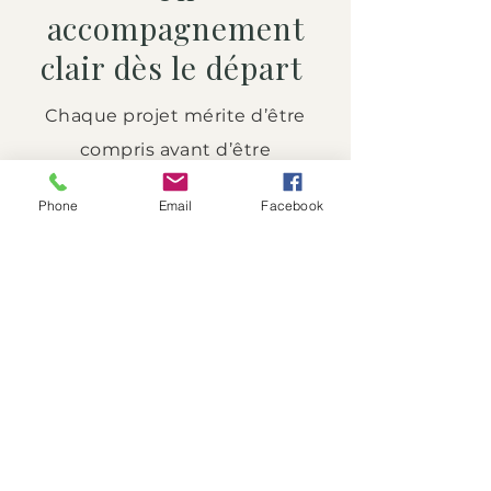
accompagnement
clair dès le départ
Chaque projet mérite d’être
compris avant d’être
transformé.
Phone
Email
Facebook
Ce formulaire me permet
de cerner vos besoins et de
vous proposer un premier
retour adapté, sans
engagement.
Analyse de votre espace et
de vos attentes
Conseils personnalisés