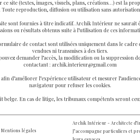
e site (textes, images, visuels, plans, créations…) est la prop
 Toute reproduction, diffusion ou utilisation sans autorisation 
ite sont fournies à titre indicatif. Archik Intérieur ne saurait
sions ou résultats obtenus suite à l’utilisation de ces informat
ormulaire de contact sont utilisées uniquement dans le cadre de
vendues ni transmises à des tiers.
uvez demander l’accès, la modification ou la suppression d
contactant :
archik.interieur@gmail.com
es afin d’améliorer l’expérience utilisateur et mesurer l’audien
navigateur pour refuser les cookies.
t belge. En cas de litige, les tribunaux compétents seront ceux
Archik Intérieur - Architecte d’i
Mentions légales
J’accompagne particuliers et pr
leurs espaces.