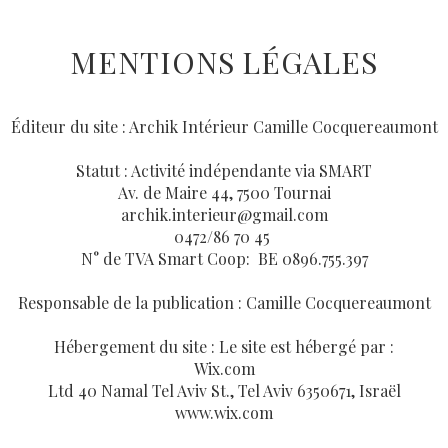
MENTIONS LÉGALES
Éditeur du site : Archik Intérieur Camille Cocquereaumont
Statut : Activité indépendante via SMART
Av. de Maire 44, 7500 Tournai
archik.interieur@gmail.com
0472/86 70 45
N° de TVA Smart Coop: BE 0896.755.397
Responsable de la publication : Camille Cocquereaumont
Hébergement du site : Le site est hébergé par :
Wix.com
Ltd 40 Namal Tel Aviv St., Tel Aviv 6350671, Israël
www.wix.com