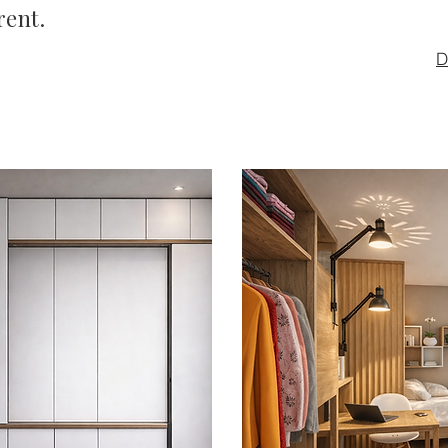
rent.
D