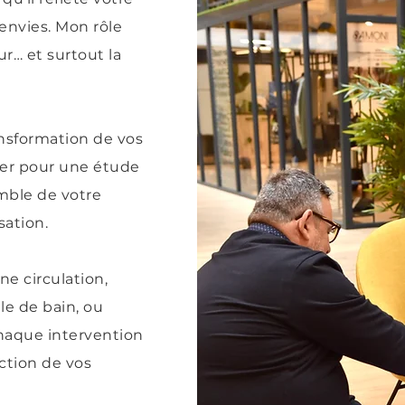
envies.
​
Mon rôle
r… et surtout la
nsformation de vos
ter pour une étude
mble de votre
sation.
e circulation,
le de bain, ou
haque intervention
ction de vos