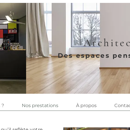
Architec
Des espaces pens
 ?
Nos prestations
À propos
Conta
qu’il reflète votre