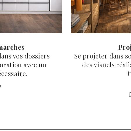
marches
Pro
ns vos dossiers
Se projeter dans so
boration avec un
des visuels réal
écessaire.
t
r